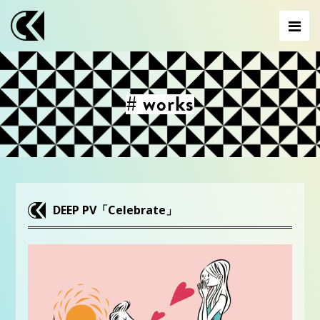
# works
DEEP PV「Celebrate」