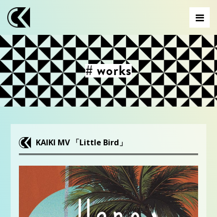
# works
KAIKI MV 「Little Bird」