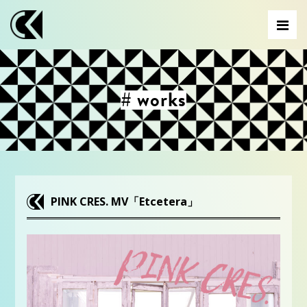
# works
PINK CRES. MV「Etcetera」