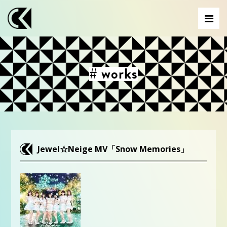
# works
Jewel☆Neige MV「Snow Memories」