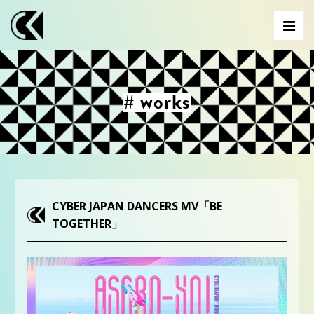
# works
CYBER JAPAN DANCERS MV「BE
TOGETHER」