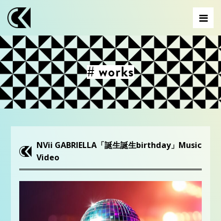
# works
NVii GABRIELLA「誕生誕生birthday」Music
Video