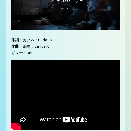
作詞：カフネ・Carlos K.
作曲・編曲：Carlos K.
ギター：oni