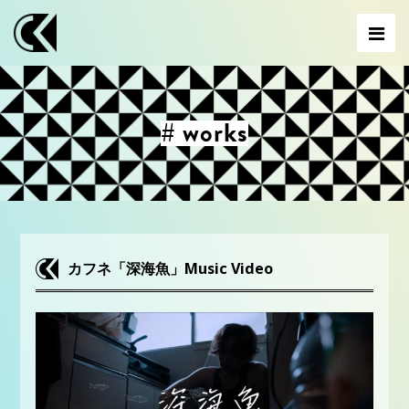
# works
カフネ「深海魚」Music Video