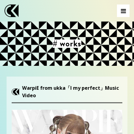
# works
WarpiE from ukka「I my perfect」Music
Video