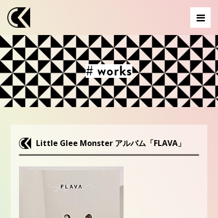
# works
Little Glee Monster アルバム「FLAVA」