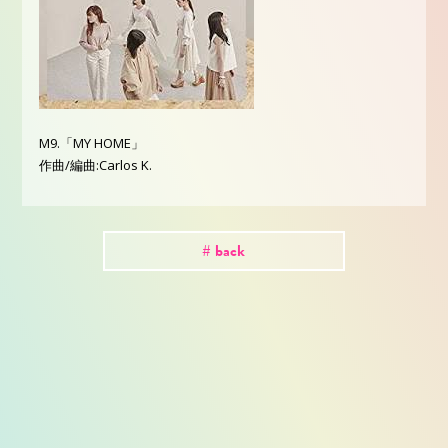
M9.「MY HOME」
作曲/編曲:Carlos K.
# back