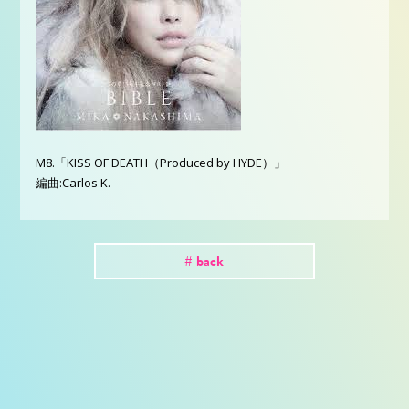
M8.「KISS OF DEATH（Produced by HYDE）」
編曲:Carlos K.
# back