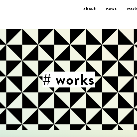
about
news
work
# works