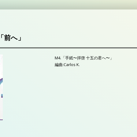
ル「前へ」
M4.「手紙〜拝啓 十五の君へ〜」
編曲:Carlos K.