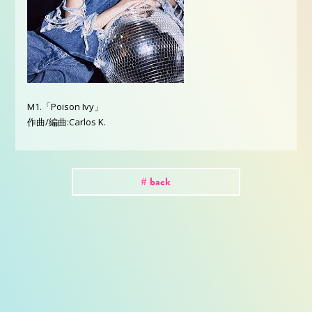
M1.「Poison Ivy」
作曲/編曲:Carlos K.
# back