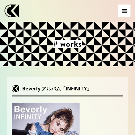
# works
Beverly アルバム「INFINITY」