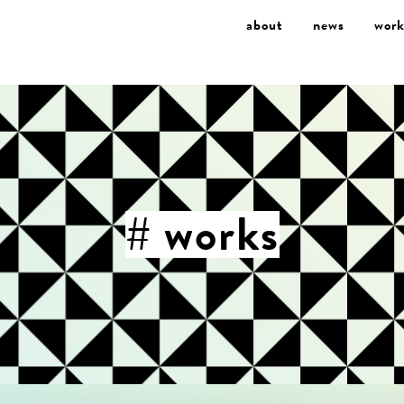
about
news
work
# works