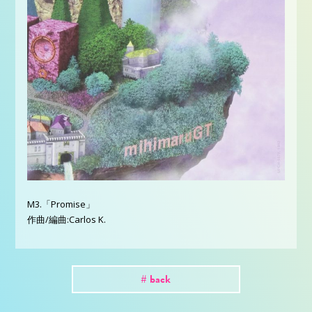
M3.「Promise」
作曲/編曲:Carlos K.
# back