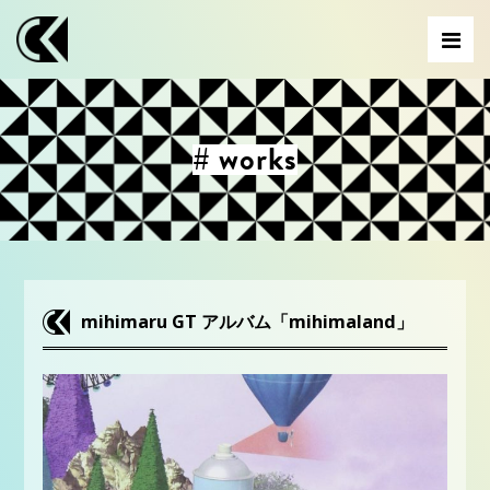
# works
mihimaru GT アルバム「mihimaland」