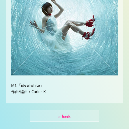
M1.「ideal white」
作曲/編曲：Carlos K.
# back