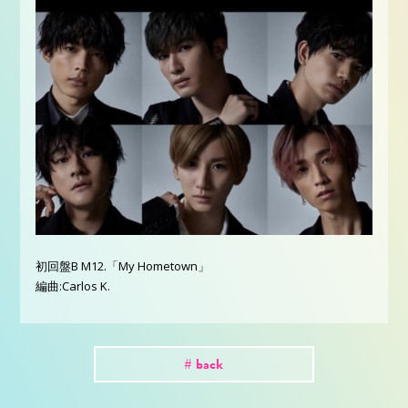
初回盤B M12.「My Hometown」
編曲:Carlos K.
# back