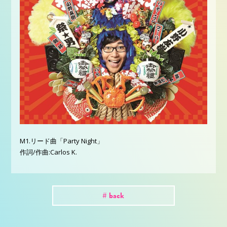
M1.リード曲「Party Night」
作詞/作曲:Carlos K.
# back