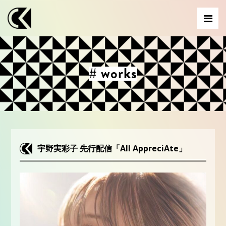
# works
宇野実彩子 先行配信「All AppreciAte」