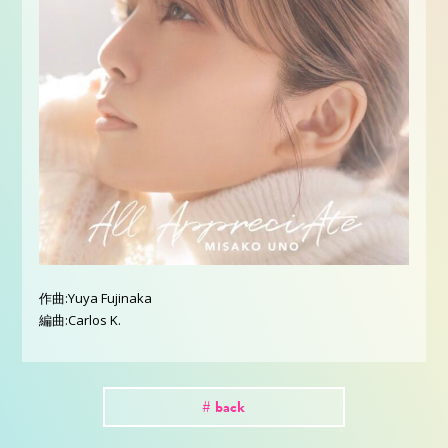
作曲:Yuya Fujinaka
編曲:Carlos K.
# back