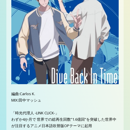
編曲:Carlos K.
MIX:田中マッシュ
「時光代理人 -LINK CLICK-」
わずか4か月で 世界での総再生回数”1.6億回”を突破した世界中
が注目するアニメ日本語吹替版OPテーマに起用