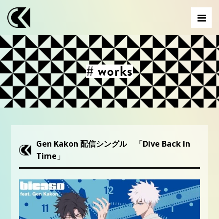
# works
Gen Kakon 配信シングル 「Dive Back In
Time」