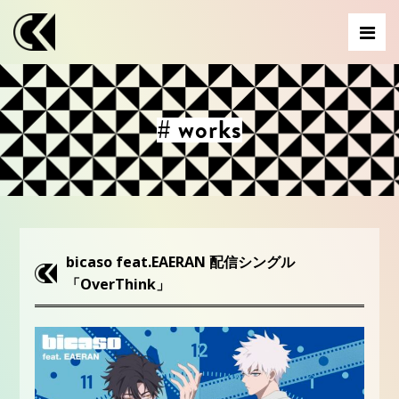
# works
bicaso feat.EAERAN 配信シングル
「OverThink」