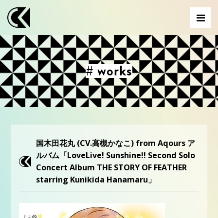
# works
国木田花丸 (CV.高槻かなこ) from Aqours ア
ルバム「LoveLive! Sunshine!! Second Solo
Concert Album THE STORY OF FEATHER
starring Kunikida Hanamaru」