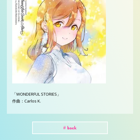
「WONDERFUL STORIES」
作曲：Carlos K.
# back