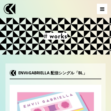
# works
ENViiGABRIELLA 配信シングル「BL」