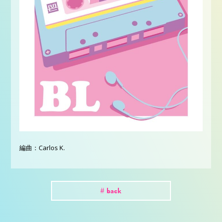
編曲：Carlos K.
# back