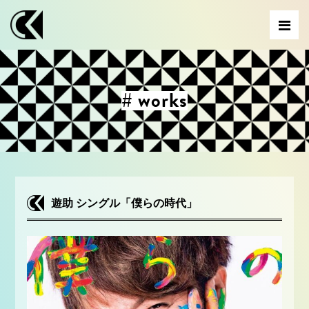
# works
遊助 シングル「僕らの時代」