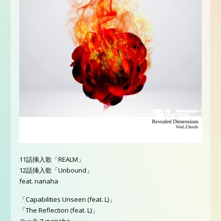
11話挿入歌「REALM」
12話挿入歌「Unbound」
feat. nanaha
「Capabilities Unseen (feat. L)」
「The Reflection (feat. L)」