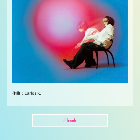
作曲：Carlos K.
# back