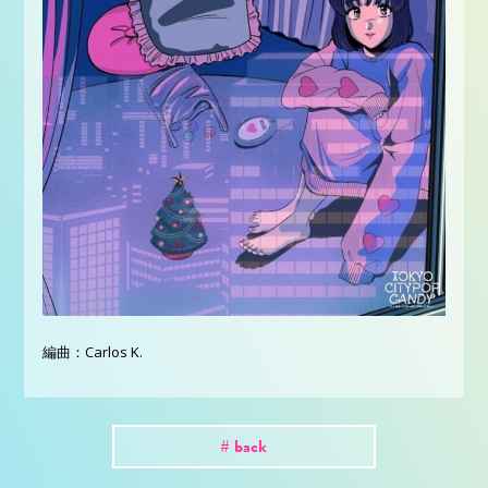
編曲：Carlos K.
# back