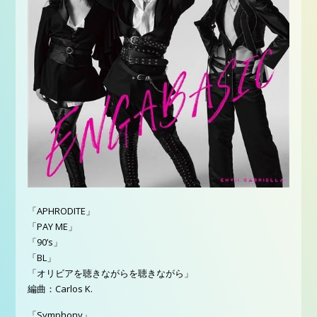
「APHRODITE」
「PAY ME」
「90’s」
「BL」
「オリビアを聴きながらを聴きながら」
編曲：Carlos K.
「Symphony」