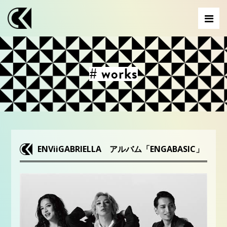
# works
ENViiGABRIELLA アルバム「ENGABASIC」