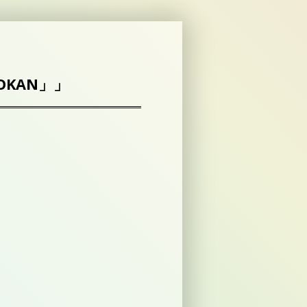
UDOKAN」」