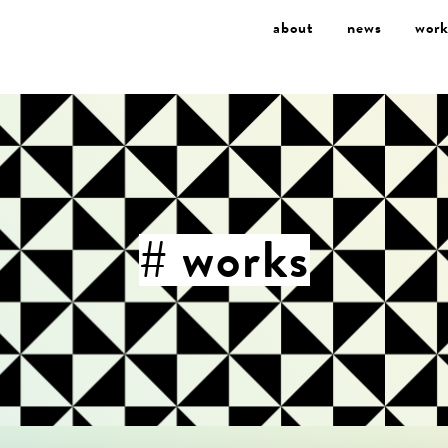
about
news
work
# works