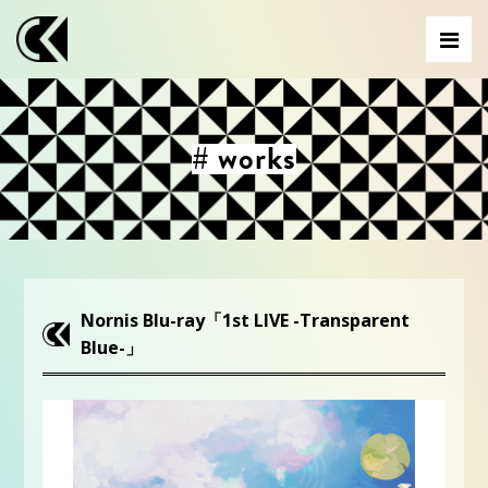
# works
Nornis Blu-ray「1st LIVE -Transparent
Blue-」