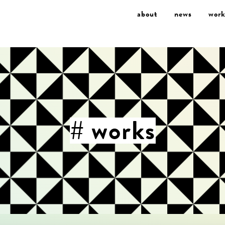
about
news
work
# works