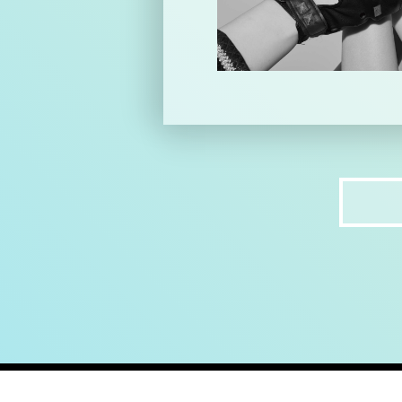
home
ab