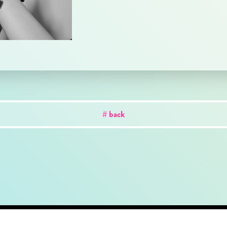
# back
out
news
works
creator
artist
studio
conta