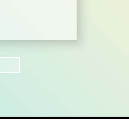
ct
recruit