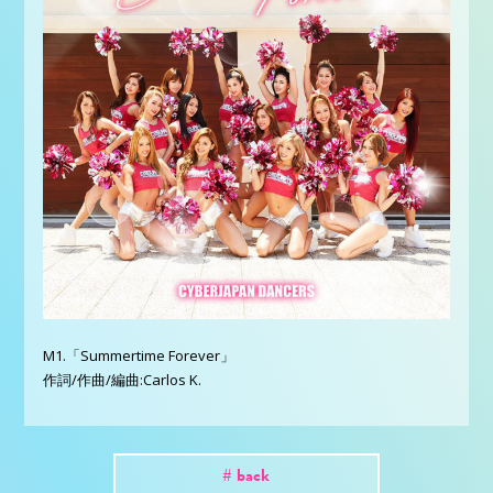
M1.「Summertime Forever」
作詞/作曲/編曲:Carlos K.
# back