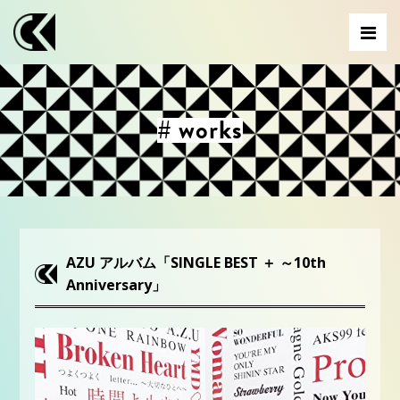
# works
AZU アルバム「SINGLE BEST ＋ ～10th
Anniversary」