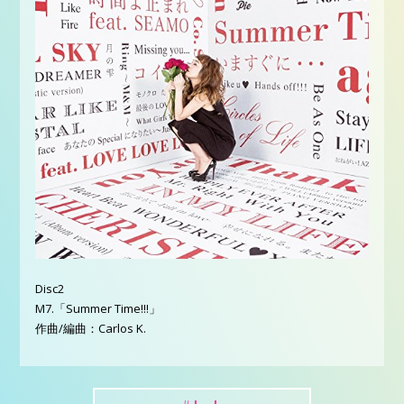
Disc2
M7.「Summer Time!!!」
作曲/編曲：Carlos K.