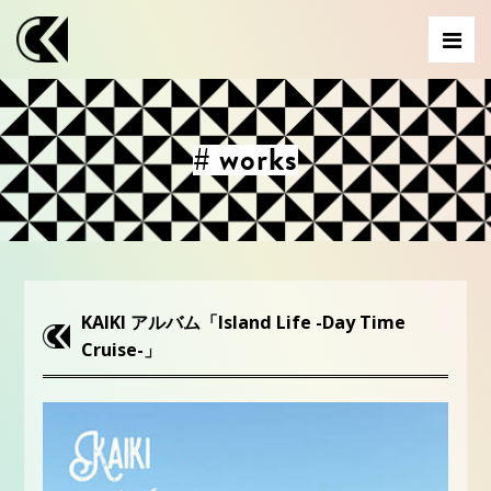
# works
KAIKI アルバム「Island Life -Day Time
Cruise-」