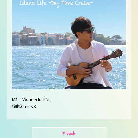
M5.「Wonderful life」
編曲:Carlos K.
# back