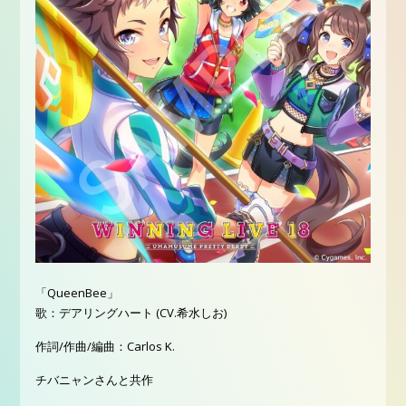
「QueenBee」
歌：デアリングハート (CV.希水しお)
作詞/作曲/編曲：Carlos K.
チバニャンさんと共作