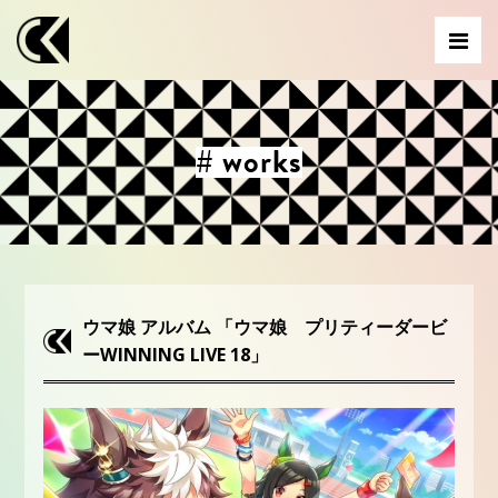
# works
ウマ娘 アルバム 「ウマ娘 プリティーダービ
ーWINNING LIVE 18」