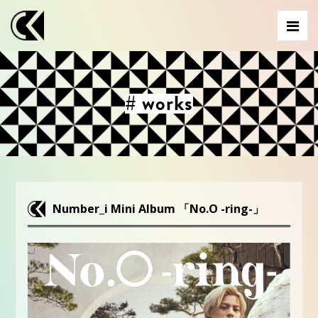
# works
Number_i Mini Album 「No.O -ring-」