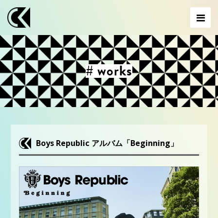
# works
Boys Republic アルバム「Beginning」