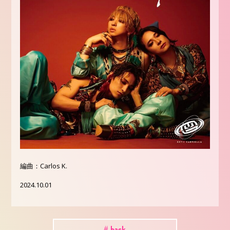
編曲：Carlos K.
2024.10.01
# back