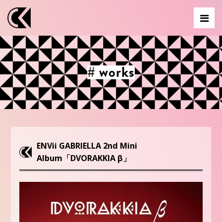
# works
ENVii GABRIELLA 2nd Mini
Album「DVORAKKIA β」