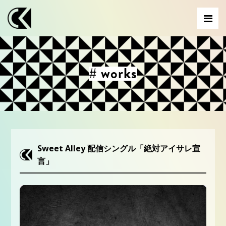
# works
Sweet Alley 配信シングル「絶対アイサレ宣
言」