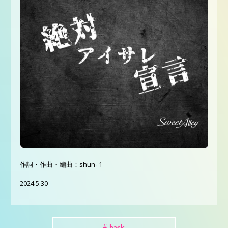
作詞・作曲・編曲：shun÷1
2024.5.30
# back