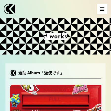
# works
遊助 Album「遊便です」