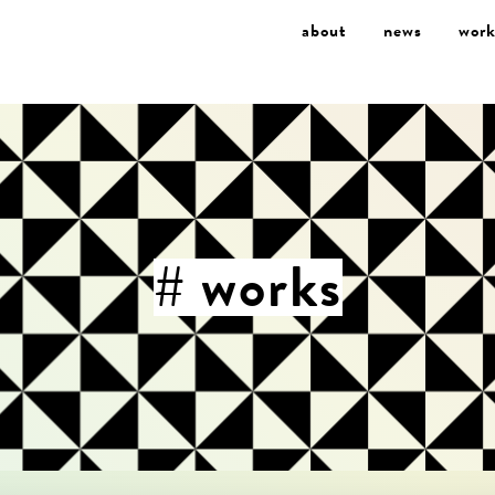
about
news
work
# works