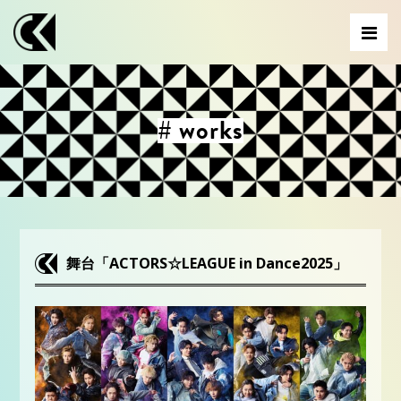
# works
舞台「ACTORS☆LEAGUE in Dance2025」