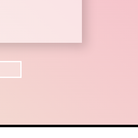
ct
recruit