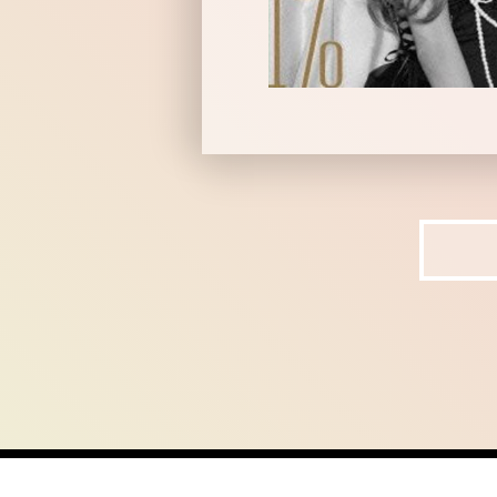
home
ab