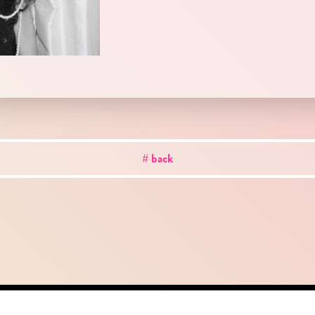
# back
out
news
works
creator
artist
studio
conta