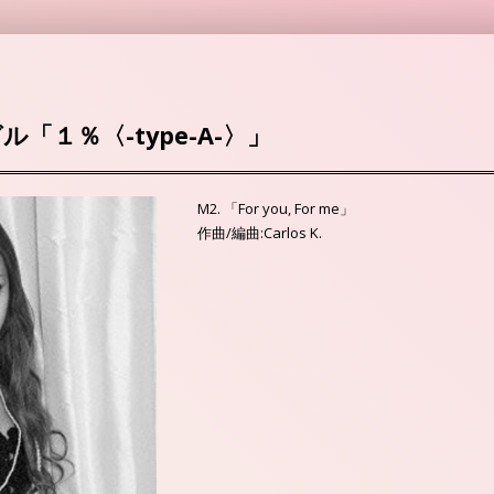
ル「１％〈-type-A-〉」
M2. 「For you, For me」
作曲/編曲:Carlos K.