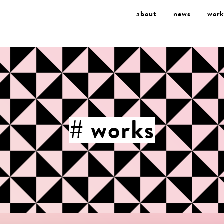
about
news
work
# works