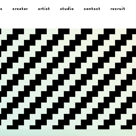
s
creator
artist
studio
contact
recruit