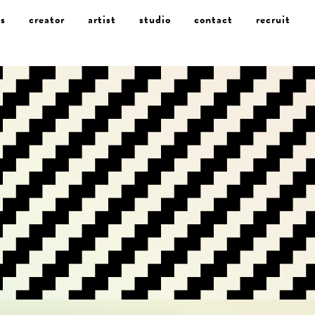
s
creator
artist
studio
contact
recruit